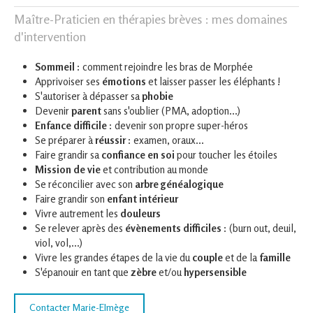
Maître-Praticien en thérapies brèves : mes domaines
d'intervention
Sommeil
: comment rejoindre les bras de Morphée
Apprivoiser ses
émotions
et laisser passer les éléphants !
S'autoriser à dépasser sa
phobie
Devenir
parent
sans s'oublier (PMA, adoption...)
Enfance difficile
: devenir son propre super-héros
Se préparer à
réussir
: examen, oraux...
Faire grandir sa
confiance en soi
pour toucher les étoiles
Mission de vie
et contribution au monde
Se réconcilier avec son
arbre généalogique
Faire grandir son
enfant intérieur
Vivre autrement les
douleurs
Se relever après des
évènements difficiles
: (burn out, deuil,
viol, vol,...)
Vivre les grandes étapes de la vie du
couple
et de la
famille
S'épanouir en tant que
zèbre
et/ou
hypersensible
Contacter Marie-Elmège