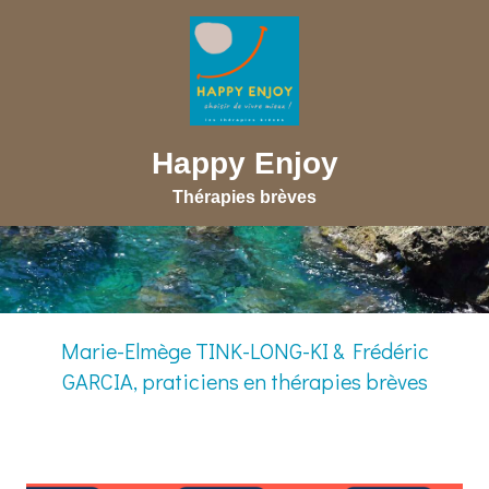
Happy Enjoy
Thérapies brèves
Marie-Elmège TINK-LONG-KI & Frédéric
GARCIA, praticiens en thérapies brèves