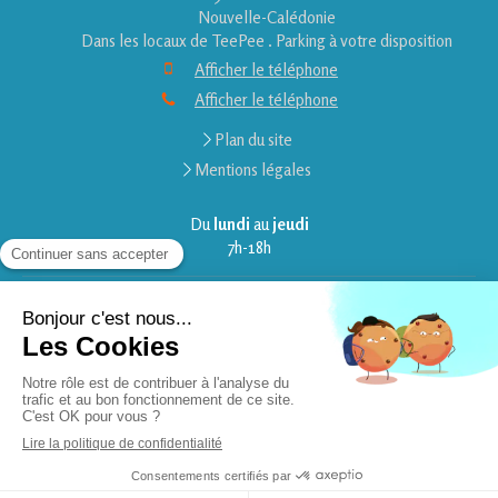
Nouvelle-Calédonie
Dans les locaux de TeePee . Parking à votre disposition
Afficher le téléphone
Afficher le téléphone
Plan du site
Mentions légales
Du
lundi
au
jeudi
7h-18h
Le
vendredi
7h-17h
Création et référencement du site par Simplébo
En partenariat avec le
SNH
.